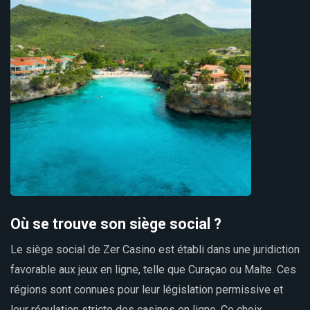
Où se trouve son siège social ?
Le siège social de Zer Casino est établi dans une juridiction
favorable aux jeux en ligne, telle que Curaçao ou Malte. Ces
régions sont connues pour leur législation permissive et
leur régulation stricte des casinos en ligne. Ce choix