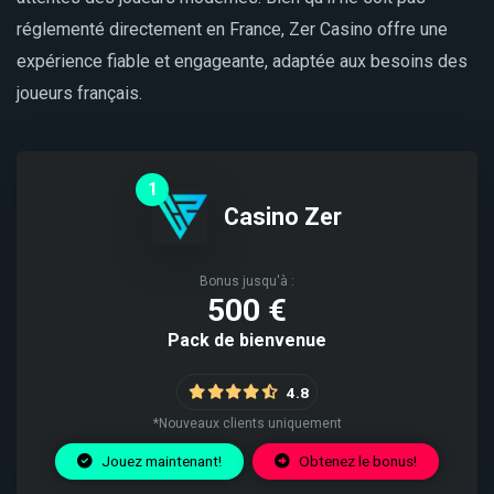
réglementé directement en France, Zer Casino offre une
expérience fiable et engageante, adaptée aux besoins des
joueurs français.
1
Casino Zer
Bonus jusqu'à :
500 €
Pack de bienvenue
4.8
*Nouveaux clients uniquement
Jouez maintenant!
Obtenez le bonus!