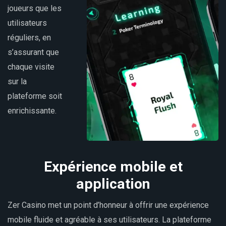
joueurs que les
utilisateurs
réguliers, en
s’assurant que
chaque visite
sur la
plateforme soit
enrichissante.
Expérience mobile et
application
Zer Casino met un point d’honneur à offrir une expérience
mobile fluide et agréable à ses utilisateurs. La plateforme