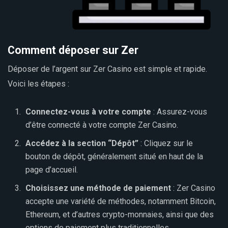
Comment déposer sur Zer
Déposer de l’argent sur Zer Casino est simple et rapide.
Voici les étapes :
Connectez-vous à votre compte
: Assurez-vous
d’être connecté à votre compte Zer Casino.
Accédez à la section “Dépôt”
: Cliquez sur le
bouton de dépôt, généralement situé en haut de la
page d’accueil.
Choisissez une méthode de paiement
: Zer Casino
accepte une variété de méthodes, notamment Bitcoin,
Ethereum, et d’autres crypto-monnaies, ainsi que des
options de paiement plus traditionnelles.