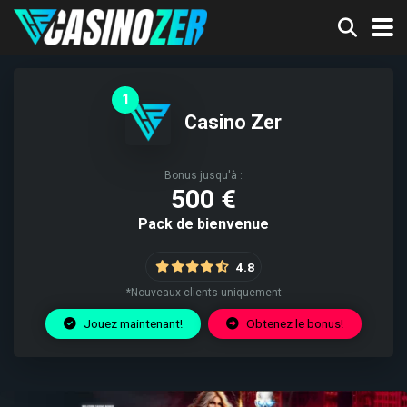
1
Casino Zer
Bonus jusqu'à :
500 €
Pack de bienvenue
4.8
*Nouveaux clients uniquement
Jouez maintenant!
Obtenez le bonus!