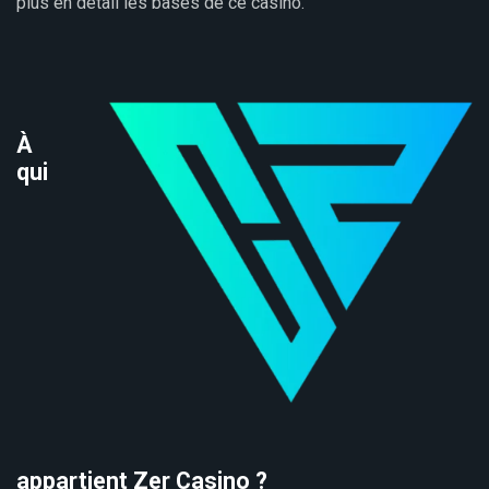
plus en détail les bases de ce casino.
À
qui
appartient Zer Casino ?