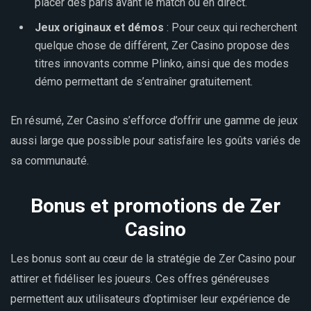
placer des paris avant le match ou en direct.
Jeux originaux et démos
: Pour ceux qui recherchent
quelque chose de différent, Zer Casino propose des
titres innovants comme Plinko, ainsi que des modes
démo permettant de s’entraîner gratuitement.
En résumé, Zer Casino s’efforce d’offrir une gamme de jeux
aussi large que possible pour satisfaire les goûts variés de
sa communauté.
Bonus et promotions de Zer
Casino
Les bonus sont au cœur de la stratégie de Zer Casino pour
attirer et fidéliser les joueurs. Ces offres généreuses
permettent aux utilisateurs d’optimiser leur expérience de